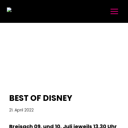
Zum
Inhalt
springen
BEST OF DISNEY
21. April 2022
Breisach 09. und 10. Juli jeweils 13.30 Uhr