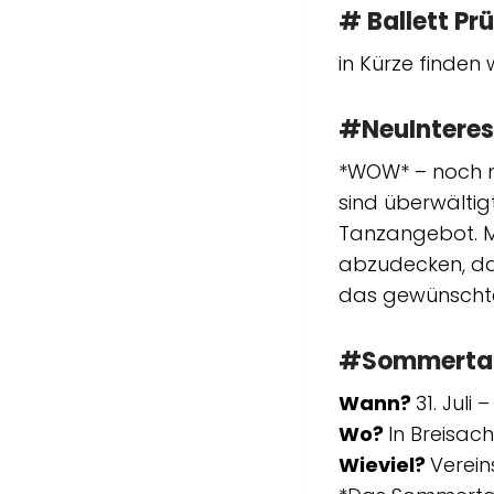
# Ballett Pr
in Kürze finden 
#NeuInteres
*WOW* – noch ni
sind überwältig
Tanzangebot. Mo
abzudecken, da 
das gewünschte
#Sommerta
Wann?
31. Juli 
Wo?
In Breisach
Wieviel?
Verein