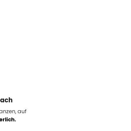
sach
anzen, auf
rlich.