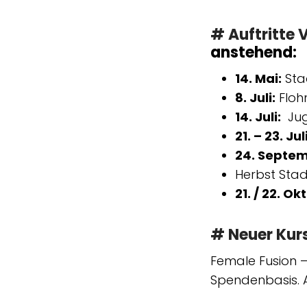
# Auftritte 
anstehend:
14. Mai:
Sta
8. Juli:
Floh
14. Juli:
Jug
21. – 23. Juli
24. Septe
Herbst Stad
21. / 22. Ok
# Neuer Kurs
Female Fusion –
Spendenbasis.