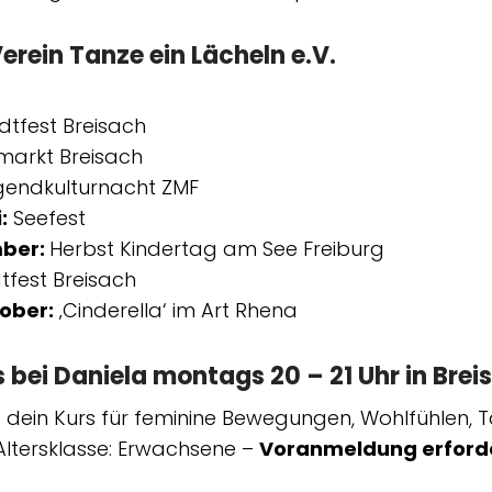
Verein Tanze ein Lächeln e.V.
dtfest Breisach
markt Breisach
endkulturnacht ZMF
:
Seefest
mber:
Herbst Kindertag am See Freiburg
tfest Breisach
tober:
‚Cinderella‘ im Art Rhena
 bei Daniela montags 20 – 21 Uhr in Brei
 dein Kurs für feminine Bewegungen, Wohlfühlen, T
Altersklasse: Erwachsene –
Voranmeldung erforde