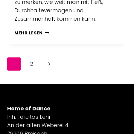
zu merken, wie weit man mit Fleiß,
Durchhaltevermögen und
Zusammenhalt kommen kann.
INTERNE
MEHR LESEN
BALLETTPRÜFUNGEN
MAI
2022
SEITENNAVIGATION
Next
1
2
Page
Home of Dance
Inh. Felicitas Lehr
An der alten Weberei 4
79206 Breisach